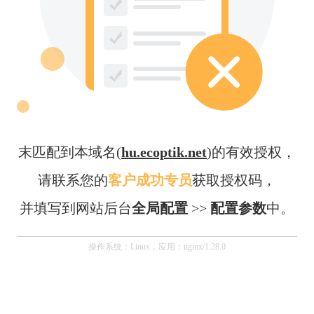
末匹配到本域名(
hu.ecoptik.net
)的有效授权，
请联系您的
客户成功专员
获取授权码，
并填写到网站后台
全局配置
>>
配置参数
中。
操作系统：Linux，应用：nginx/1.28.0